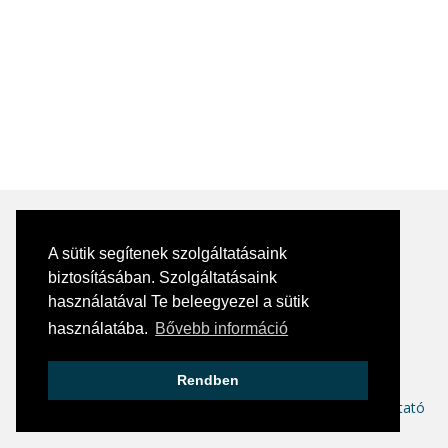
A sütik segítenek szolgáltatásaink
biztosításában. Szolgáltatásaink
Kapcsolat
használatával Te beleegyezel a sütik
E-mail:
info@skill360.hu
használatába.
Bővebb információ
Social media
Rendben
ÁSZF
Adatkezelési tájékoztató
Hírlevél adatkezelési tájékoztató