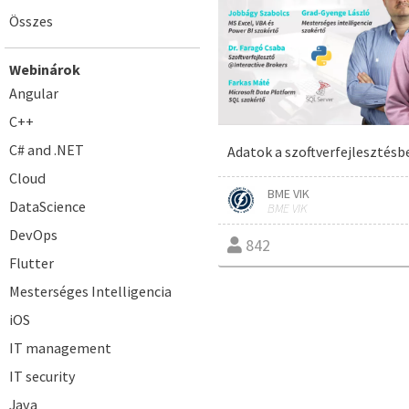
Összes
Webinárok
Angular
C++
C# and .NET
Adatok a szoftverfejlesztésb
Cloud
BME VIK
DataScience
BME VIK
DevOps
842
Flutter
Mesterséges Intelligencia
iOS
IT management
IT security
Java