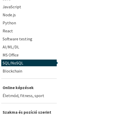
JavaScript
Node.js
Python
React
Software testing
AI/ML/DL
MS Office
SQL/NoSQL
Blockchain
Online képzések
Életmód, fitness, sport
Szakma és pozíció szerint