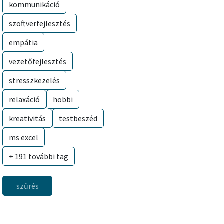
kommunikáció
szoftverfejlesztés
empátia
vezetőfejlesztés
stresszkezelés
relaxáció
hobbi
kreativitás
testbeszéd
ms excel
+ 191 további tag
szűrés