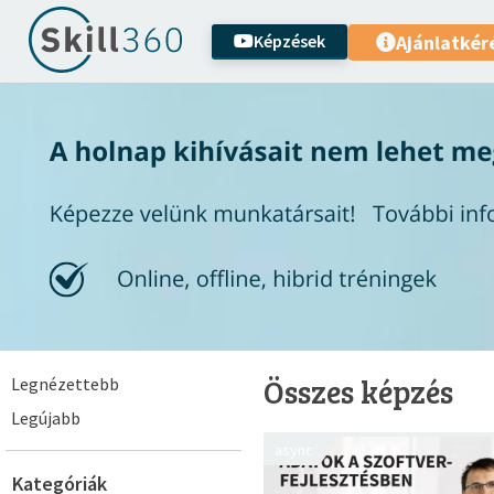
Képzések
Ajánlatkér
Összes képzés
Legnézettebb
Legújabb
async
Kategóriák