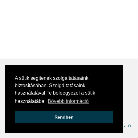
A sütik segítenek szolgáltatásaink
biztosításában. Szolgáltatásaink
Kapcsolat
használatával Te beleegyezel a sütik
E-mail:
info@skill360.hu
használatába.
Bővebb információ
Social media
Rendben
ÁSZF
Adatkezelési tájékoztató
Hírlevél adatkezelési tájékoztató