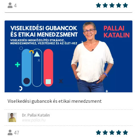
4
Viselkedési gubancok és etikai menedzsment
Dr. Pallai Katalin
www.pallai.hu
47