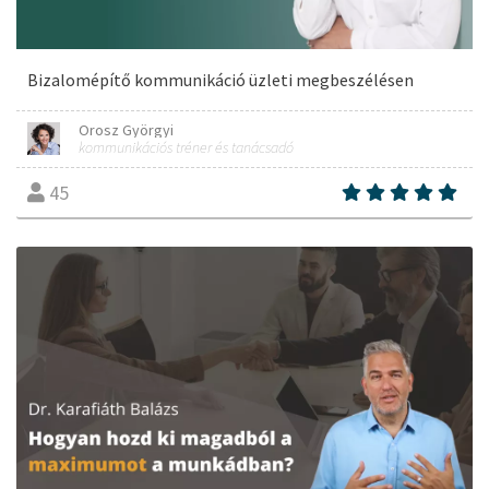
Bizalomépítő kommunikáció üzleti megbeszélésen
Orosz Györgyi
kommunikációs tréner és tanácsadó
45