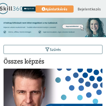
Bejelentkezés
Ajánlatkérés
Képzések
Szűrés
Összes képzés