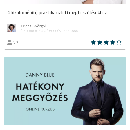
4 bizalomépítő praktika üzleti megbeszélésekhez
Orosz Györgyi
kommunikációs tréner és tanácsadó
22