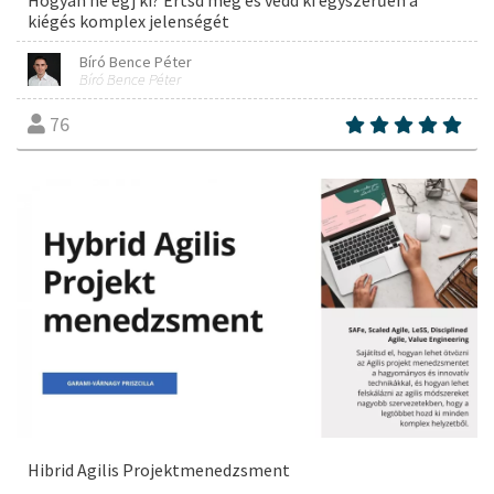
Hogyan ne égj ki? Értsd meg és védd ki egyszerűen a
kiégés komplex jelenségét
Bíró Bence Péter
Bíró Bence Péter
76
Hibrid Agilis Projektmenedzsment