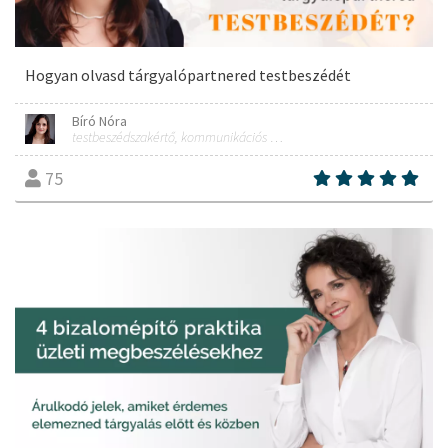
Hogyan olvasd tárgyalópartnered testbeszédét
Bíró Nóra
testbeszédszakértő, kommunikációs szakember
75