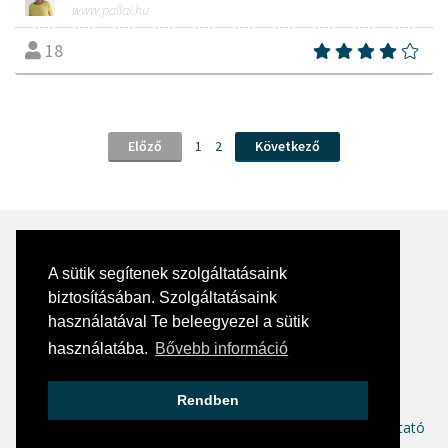
www.pallai.hu
18
Előző
1
2
Következő
A sütik segítenek szolgáltatásaink
biztosításában. Szolgáltatásaink
Kapcsolat
használatával Te beleegyezel a sütik
E-mail:
info@skill360.hu
használatába.
Bővebb információ
Social media
Rendben
ÁSZF
Adatkezelési tájékoztató
Hírlevél adatkezelési tájékoztató