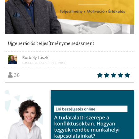
Újgenerációs teljesítménymenedzsment
Borbély László
executive coach és tréner
36