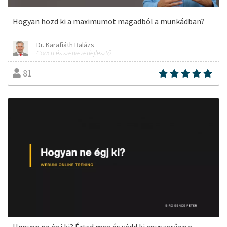
Hogyan hozd ki a maximumot magadból a munkádban?
Dr. Karafiáth Balázs
Coach és szervezetfejlesztő
81