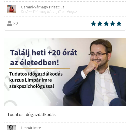
Garami-Várnagy Priszcilla
Design Thinking tréner, IT vezérigazgató
32
Tudatos Időgazdálkodás
Limpár Imre