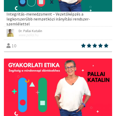
Integritás-menedzsment – Vezetőképzés a
legkorszerűbb nemzetközi irányítási rendszer-
szemlélettel
Dr. Pallai Katalin
www.pallai.hu
10