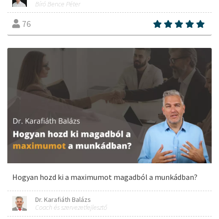
Bíró Bence Péter
76
Hogyan hozd ki a maximumot magadból a munkádban?
Dr. Karafiáth Balázs
Coach és szervezetfejlesztő