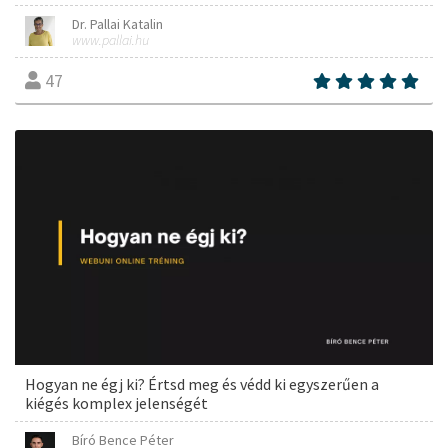
Dr. Pallai Katalin
www.pallai.hu
47
Hogyan ne égj ki? Értsd meg és védd ki egyszerűen a
kiégés komplex jelenségét
Bíró Bence Péter