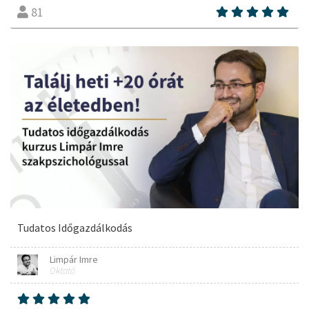
81
Tudatos Időgazdálkodás
Limpár Imre
Oktató