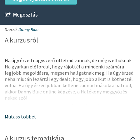
Megosztás
Szerző:
Danny Blue
A kurzusról
Ha úgy érzed nagyszerű ötleteid vannak, de mégis elbuknak.
Ha gyarkan előfordul, hogy rájöttél a mindenki számára
legjobb megoldásra, mégsem hallgatnak meg. Ha úgy érzed
néha miután lezártál egy dealt, hogy jobb alkut is köthettél
volna. Ha úgy érzed jobban kellene tudnod másokra hatnod,
akkor Danny Blue online képzése, a Hatékony meggyőzés
neked szól.
A Hatékony meggyőzés képzés segítségével:
az ötleteidet vagy termékeidet meggyőzően tudod
majd bemutatni
megerősítheted a szakértői pozíciódat
megtanulhatod, hogyan vigyél bármely tárgyalást
A kurzus tematikája