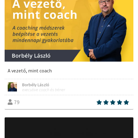
A vezető, mint coach
Borbély László
executive coach és tréner
79