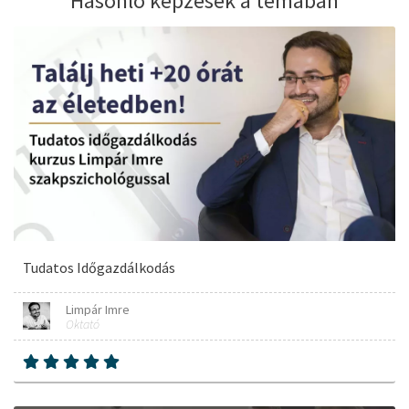
Hasonló képzések a témában
Tudatos Időgazdálkodás
Limpár Imre
Oktató