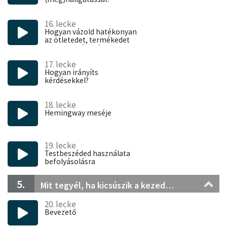
16. lecke
Hogyan vázold hatékonyan
az ötletedet, termékedet
vagy szolgáltatásodat?
17. lecke
Hogyan irányíts
kérdésekkel?
18. lecke
Hemingway meséje
19. lecke
Testbeszéded használata
befolyásolásra
5.
Mit tegyél, ha kicsúszik a kezedből?
20. lecke
Bevezető