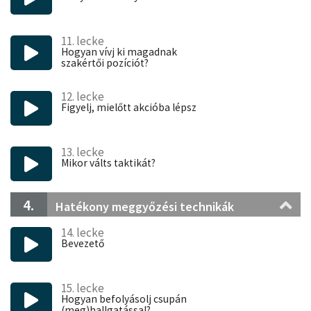
11. lecke
Hogyan vívj ki magadnak
szakértői pozíciót?
12. lecke
Figyelj, mielőtt akcióba lépsz
13. lecke
Mikor válts taktikát?
4.
Hatékony meggyőzési technikák
14. lecke
Bevezető
15. lecke
Hogyan befolyásolj csupán
(meg)hallgatással?