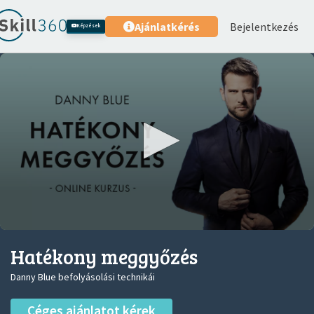
Bejelentkezés
Ajánlatkérés
Képzések
0
seconds
Hatékony meggyőzés
of
1
Danny Blue befolyásolási technikái
minute,
35
seconds
Céges ajánlatot kérek