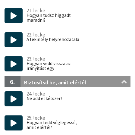
21. lecke
Hogyan tudsz higgadt
maradni?
22. lecke
A tekintély helyrehozatala
23. lecke
Hogyan vedd vissza az
irányítást egy
beszélgetésben?
6.
Biztosítsd be, amit elértél
24. lecke
Ne add el kétszer!
25. lecke
Hogyan tedd véglegessé,
amit elértél?