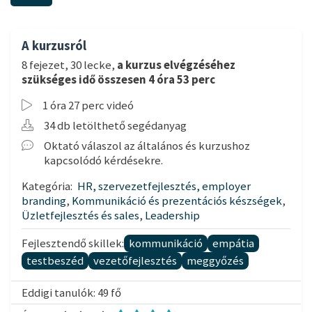
A kurzusról
8 fejezet, 30 lecke,
a kurzus elvégzéséhez
szükséges idő összesen 4 óra 53 perc
1 óra 27 perc videó
34 db letölthető segédanyag
Oktató válaszol az általános és kurzushoz
kapcsolódó kérdésekre.
Kategória:
HR, szervezetfejlesztés, employer
branding
,
Kommunikáció és prezentációs készségek
,
Üzletfejlesztés és sales
,
Leadership
Fejlesztendő skillek:
kommunikáció
empátia
testbeszéd
vezetőfejlesztés
meggyőzés
Eddigi tanulók: 49 fő