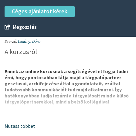
Céges ajánlatot kérek
Megosztás
Szerző:
Ludányi Dóra
A kurzusról
Ennek az online kurzusnak a segítségével el fogja tudni
érni, hogy pontosabban látja majd a tárgyalópartner
gesztusai, arckifejezése által a gondolatait, ezáltal
tudatosabb kommunikációt tud majd alkalmazni. Így
hatékonyabban tudja lezárni a tárgyalásait mind a külső
tárgyalópartnerekkel, mind a belső kollégáival.
A cél, hogy a testbeszéd tudatos megfigyelésével el tudja
sajátítani a nonverbális kommunikáció számos elemét. Pl.
Olvasni a tárgyalópartner fejében, valamint hogyan lehet