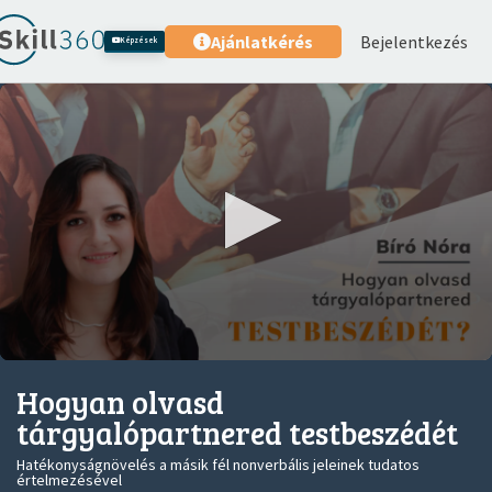
Bejelentkezés
Ajánlatkérés
Képzések
0
seconds
Hogyan olvasd
of
2
tárgyalópartnered testbeszédét
minutes,
1
Hatékonyságnövelés a másik fél nonverbális jeleinek tudatos
second
értelmezésével