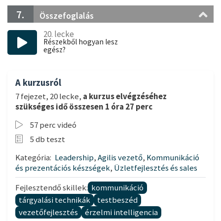
7.
Összefoglalás
20. lecke
Részekből hogyan lesz
egész?
A kurzusról
7 fejezet, 20 lecke,
a kurzus elvégzéséhez
szükséges idő összesen 1 óra 27 perc
57 perc videó
5 db teszt
Kategória:
Leadership
,
Agilis vezető
,
Kommunikáció
és prezentációs készségek
,
Üzletfejlesztés és sales
Fejlesztendő skillek:
kommunikáció
tárgyalási technikák
testbeszéd
vezetőfejlesztés
érzelmi intelligencia