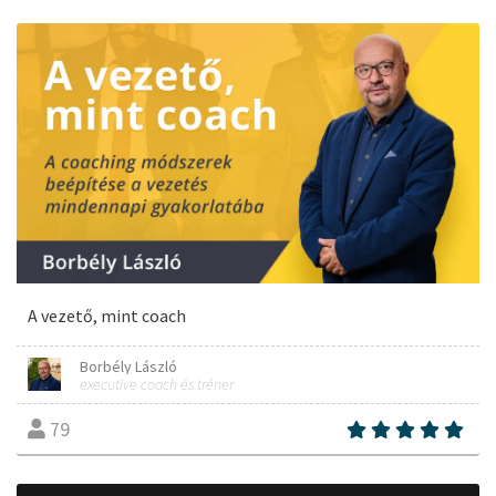
A vezető, mint coach
Borbély László
executive coach és tréner
79