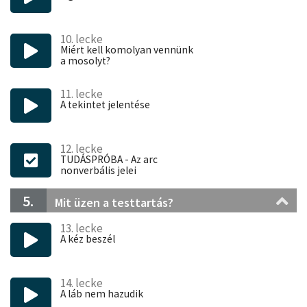
hatékonyabb tárgyalásokat tudhat majd maga mögött, ami
által sikeresebb lesz a tárgyalási folyamatokban, és így
magasabb profitra tehet szert.
10. lecke
Miért kell komolyan vennünk
a mosolyt?
Ha a kurzusban elhangzottak közül csak egy jelet
használ tudatosan a következő tárgyalásán, már
11. lecke
megérte beiratkozni. Találkozzunk a kurzuson! ;)
A tekintet jelentése
12. lecke
TUDÁSPRÓBA - Az arc
nonverbális jelei
5.
Mit üzen a testtartás?
13. lecke
A kéz beszél
14. lecke
A láb nem hazudik