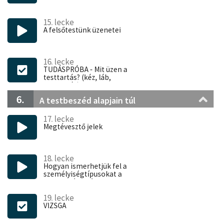
15. lecke
A felsőtestünk üzenetei
16. lecke
TUDÁSPRÓBA - Mit üzen a
testtartás? (kéz, láb,
testtartás)
6.
A testbeszéd alapjain túl
17. lecke
Megtévesztő jelek
18. lecke
Hogyan ismerhetjük fel a
személyiségtípusokat a
testbeszédük által?
19. lecke
VIZSGA