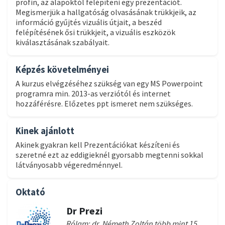
profin, az alapoktól felépíteni egy prezentációt.
Megismerjük a hallgatóság olvasásának trükkjeik, az
információ gyűjtés vizuális útjait, a beszéd
felépítésének ősi trükkjeit, a vizuális eszközök
kiválasztásának szabályait.
Képzés követelményei
A kurzus elvégzéséhez szükség van egy MS Powerpoint
programra min. 2013-as verziótól és internet
hozzáférésre. Előzetes ppt ismeret nem szükséges.
Kinek ajánlott
Akinek gyakran kell Prezentációkat készíteni és
szeretné ezt az eddigieknél gyorsabb megtenni sokkal
látványosabb végeredménnyel.
Oktató
Dr Prezi
Rólam: dr. Németh Zoltán több mint 15 éve oktatja a hazai multicégek kollégáit arra hogyan kell egy előadást felépíteni. Több mint 1.000 tréningnap és 8.000 résztvevő után ebben a kurzusban osztja meg először tudását, köztük az üzleti előadások vizuális szabályainak egyedi gyűjteményét. Zoltán nem hisz egyes eszközökben. A PowerPoint mellett a Prezi,com szerződött partnere csapatával – 2015-ben az ő előadásuk lett az „Év Prezije” díj nyertese 2012-ben Prezentációs Büntető Törvénykönyv címmel összeszedte a leggyakrabban előforduló előadói hibákat. Külön fejezetben foglalkozik itt a Vizuális bűncselekményekkel. Zoltán egyben 2 éve fejlesztője egy speciális Powerpoint alkalmazásnak a SlideParrotnak, mellyel örökre el akarja söpörni a gyenge PowerPoint előadásokat. Referenciák: Magyar Telekom, Tesco, Bosch, OTP, Schneider Eletric, McDonalds, GSK, Tchibo, Nestlé, Erste Bank