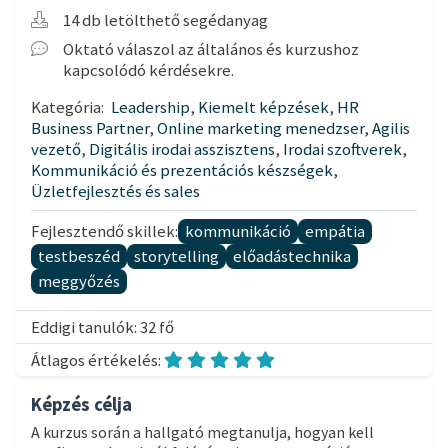
14 db letölthető segédanyag
Oktató válaszol az általános és kurzushoz
kapcsolódó kérdésekre.
Kategória:
Leadership
,
Kiemelt képzések
,
HR
Business Partner
,
Online marketing menedzser
,
Agilis
vezető
,
Digitális irodai asszisztens
,
Irodai szoftverek
,
Kommunikáció és prezentációs készségek
,
Üzletfejlesztés és sales
Fejlesztendő skillek:
kommunikáció
empátia
testbeszéd
storytelling
előadástechnika
meggyőzés
Eddigi tanulók: 32 fő
Átlagos értékelés:
Képzés célja
A kurzus során a hallgató megtanulja, hogyan kell