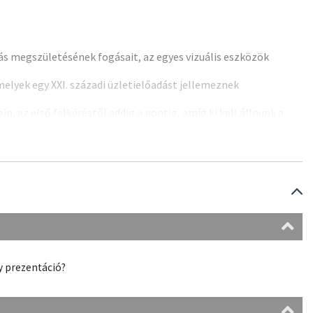
ás megszületésének fogásait, az egyes vizuális eszközök
elyek egy XXI. századi üzletielőadást jellemeznek
, az első felkéréstől addig a pontig, amíg ki kell állnunk a
orrendbe rakni az előadás
tartalmát
olyan módszerekkel, mint
rtalomstratégia a legerősebb alap egy jó előadáshoz. Itt végig
ekkel. Tapasztalatunk szerint a PowerPoint azonnali
) éppen ezt a részt végzi ki azonnal.
gy prezentáció?
özök
(Flipchart, PowerPoint, Prezi) alkalmazásának legjobb
ésének
. Részletesen végigvesszük a PowerPoint minden egyes
us
,
betűméret
,
kiemelés
től a
színek
jelentésén
és
üzenetein