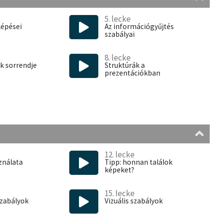
5. lecke
ippeket
,
trükköket
kapsz, melyekkel gyorsabban,
lépései
Az információgyűjtés
szabályai
ciókat készíteni.
8. lecke
k sorrendje
Struktúrák a
prezentációkban
12. lecke
ználata
Tipp: honnan találok
képeket?
15. lecke
szabályok
Vizuális szabályok