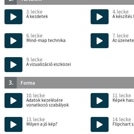
át egészen a
profi képek
gyors megtalálásáig.
3. lecke
4. lecke
A kurzus záró részében
olyan
gyakorlati tanácsokat
,
t
A kezdetek
A készítés 
hatékonyabban és látványosabban tudsz vállalati prezentá
6. lecke
7. lecke
Mind-map technika
Az üzenete
9. lecke
A vizualizáció eszközei
3.
Forma
10. lecke
11. lecke
Adatok kezelésére
Képek has
vonatkozó szabályok
13. lecke
14. lecke
Milyen a jó kép?
Flipchart 