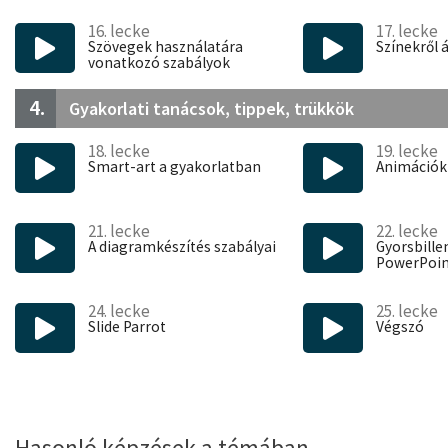
16. lecke
17. lecke
Szövegek használatára
Színekről 
vonatkozó szabályok
4.
Gyakorlati tanácsok, tippek, trükkök
18. lecke
19. lecke
Smart-art a gyakorlatban
Animációk
21. lecke
22. lecke
A diagramkészítés szabályai
Gyorsbille
PowerPoi
24. lecke
25. lecke
Slide Parrot
Végszó
Hasonló képzések a témában