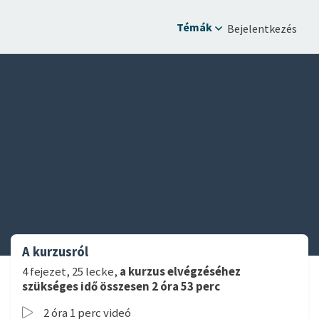
Témák
Bejelentkezés
A kurzusról
4 fejezet, 25 lecke,
a kurzus elvégzéséhez
szükséges idő összesen 2 óra 53 perc
2 óra 1 perc videó