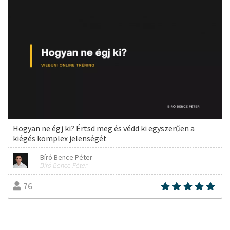
Hogyan ne égj ki? Értsd meg és védd ki egyszerűen a
kiégés komplex jelenségét
Bíró Bence Péter
Bíró Bence Péter
76