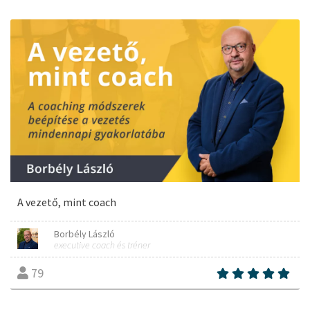
A vezető, mint coach
Borbély László
executive coach és tréner
79