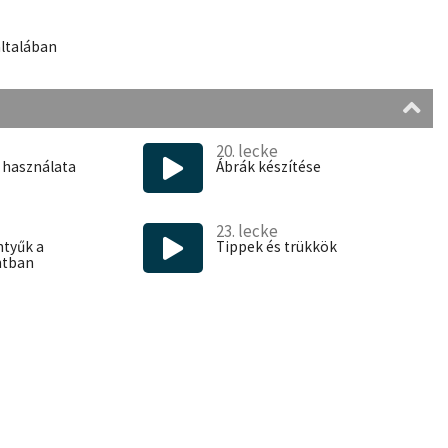
általában
20. lecke
 használata
Ábrák készítése
23. lecke
ntyűk a
Tippek és trükkök
ntban