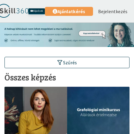
Bejelentkezés
Ajánlatkérés
Képzések
Szűrés
Összes képzés