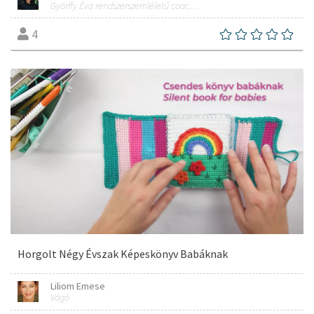
Györffy Éva rendszerszemléletű coach, tréner, alternatív mozgás- és erdőterápiás szakember
4
Horgolt Négy Évszak Képeskönyv Babáknak
Liliom Emese
Vágó