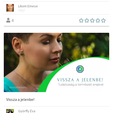
Liliom Emese
Vágó
4
Vissza a jelenbe!
Györffy Éva