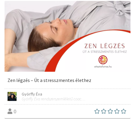
Zen légzés – Út a stresszmentes élethez
Györffy Éva
Györffy Éva rendszerszemléletű coach, tréner, alternatív mozgás- és erdőterápiás szakember
0