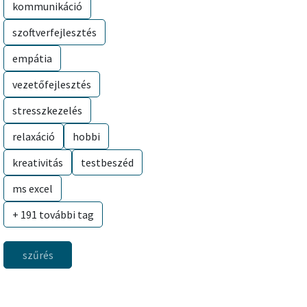
kommunikáció
szoftverfejlesztés
empátia
vezetőfejlesztés
stresszkezelés
relaxáció
hobbi
kreativitás
testbeszéd
ms excel
+ 191 további tag
szűrés