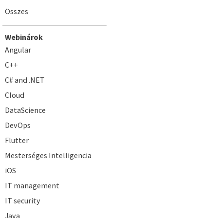
Összes
Webinárok
Angular
C++
C# and .NET
Cloud
DataScience
DevOps
Flutter
Mesterséges Intelligencia
iOS
IT management
IT security
Java