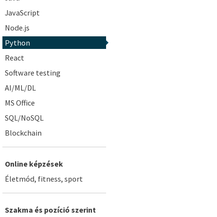
JavaScript
Node.js
Python
React
Software testing
AI/ML/DL
MS Office
SQL/NoSQL
Blockchain
Online képzések
Életmód, fitness, sport
Szakma és pozíció szerint