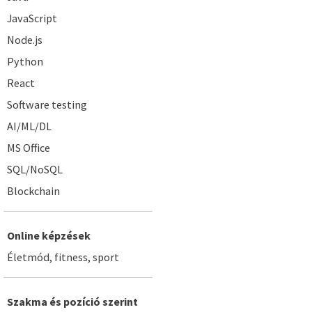
JavaScript
Node.js
Python
React
Software testing
AI/ML/DL
MS Office
SQL/NoSQL
Blockchain
Online képzések
Életmód, fitness, sport
Szakma és pozíció szerint