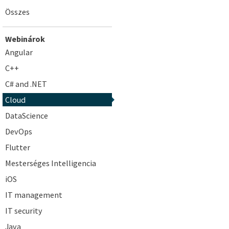
Összes
Webinárok
Angular
C++
C# and .NET
Cloud
DataScience
DevOps
Flutter
Mesterséges Intelligencia
iOS
IT management
IT security
Java