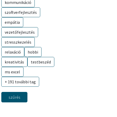
kommunikáció
szoftverfejlesztés
empátia
vezetőfejlesztés
stresszkezelés
relaxáció
hobbi
kreativitás
testbeszéd
ms excel
+ 191 további tag
szűrés