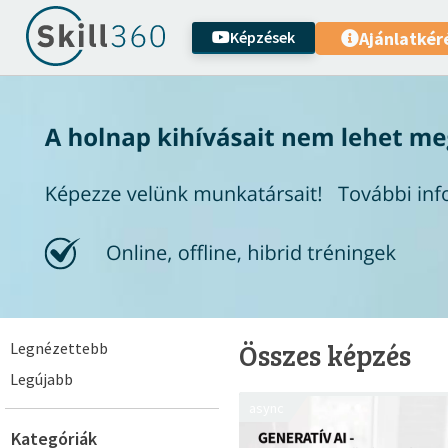
Képzések
Ajánlatkér
Összes képzés
Legnézettebb
Legújabb
async
Kategóriák