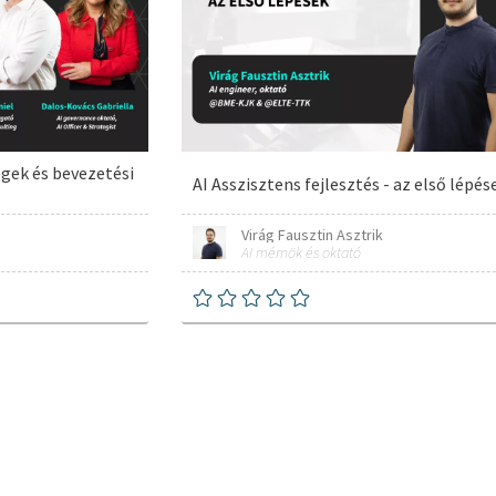
égek és bevezetési
AI Asszisztens fejlesztés - az első lépés
Virág Fausztin Asztrik
AI mérnök és oktató