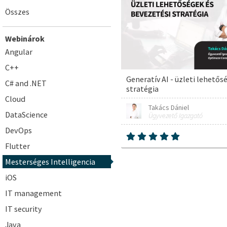
Összes
Webinárok
Angular
C++
Generatív AI - üzleti lehetős
C# and .NET
stratégia
Cloud
Takács Dániel
DataScience
Ügyvezető Igazgató
DevOps
Flutter
Mesterséges Intelligencia
iOS
IT management
IT security
Java