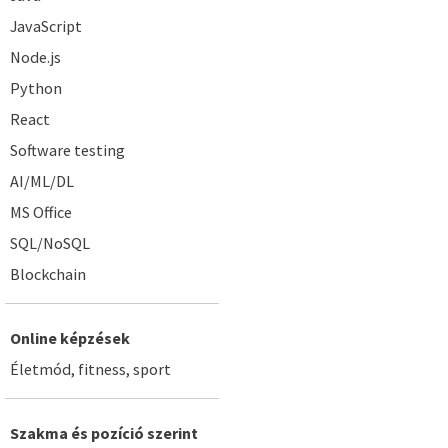
JavaScript
Node.js
Python
React
Software testing
AI/ML/DL
MS Office
SQL/NoSQL
Blockchain
Online képzések
Életmód, fitness, sport
Szakma és pozíció szerint