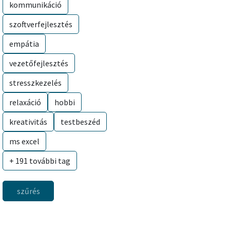
kommunikáció
szoftverfejlesztés
empátia
vezetőfejlesztés
stresszkezelés
relaxáció
hobbi
kreativitás
testbeszéd
ms excel
+ 191 további tag
szűrés